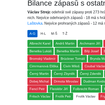
Bilance zápasů s ostat
Václav Strejc
odehrál své zápasy proti 273 hr
nich. Nejvíce odehraných zápasů - 18 má s h
Laštovka
. Nejvíce prohraných zápasů - 12 má
A-G
H-L
M-Š
T-Ž
Albrecht Karel
Andrš Martin
Archmann Jiří
Benetka Lukáš
Benetka Martin
Bílý Josef
Bromský Vladimír
Brückner Tomáš
Brynda M
Cimrmanová Eliška
Civín Miloš
Coubal Václa
Černý Martin
Černý Zbyněk
Černý Zdeněk
Dobej Michal
Drmota Miroslav
Dudman Kvid
Fencl Petr
Fleislébr Jiří
Folbrecht Roman
Fritsch Václav
Frolík Petr
Frolík Václav
Fr