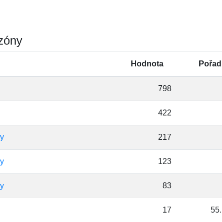
ezóny
Hodnota
Pořad
798
422
ny
217
ny
123
ny
83
17
55.