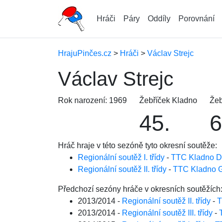
Hráči
Páry
Oddíly
Porovnání
HrajuPinčes.cz
>
Hráči
>
Václav Strejc
Václav Strejc
Rok narození: 1969
Žebříček Kladno
Žeb
45.
6
Hráč hraje v této sezóně tyto okresní soutěže:
Regionální soutěž I. třídy
-
TTC Kladno D
Regionální soutěž II. třídy
-
TTC Kladno 
Předchozí sezóny hráče v okresních soutěžích
2013/2014 -
Regionální soutěž II. třídy
-
T
2013/2014 -
Regionální soutěž III. třídy
-