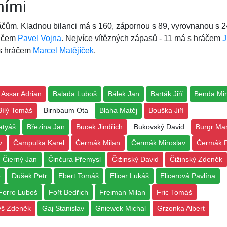
ními
áčům. Kladnou bilanci má s 160, zápornou s 89, vyrovnanou s 2
ráčem
Pavel Vojna
. Nejvíce vítězných zápasů - 11 má s hráčem
J
 s hráčem
Marcel Matějíček
.
Assar Adrian
Balada Luboš
Bálek Jan
Barták Jiří
Benda Mir
Bílý Tomáš
Birnbaum Ota
Bláha Matěj
Bouška Jiří
atyáš
Březina Jan
Bucek Jindřich
Bukovský David
Burgr Mar
v
Čampulka Karel
Čermák Milan
Čermák Miroslav
Čermák P
Čierný Jan
Činčura Přemysl
Čižinský David
Čižinský Zdeněk
o
Dušek Petr
Ebert Tomáš
Elicer Lukáš
Elicerová Pavlína
Forro Luboš
Fořt Bedřich
Freiman Milan
Fric Tomáš
yš Zdeněk
Gaj Stanislav
Gniewek Michal
Grzonka Albert