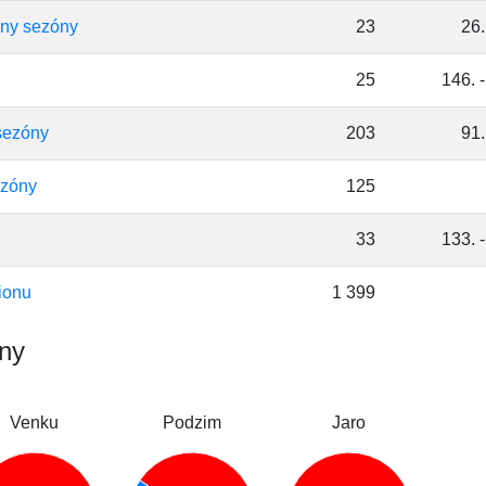
hny sezóny
23
26.
25
146. -
sezóny
203
91.
ezóny
125
33
133. -
ionu
1 399
óny
Venku
Podzim
Jaro