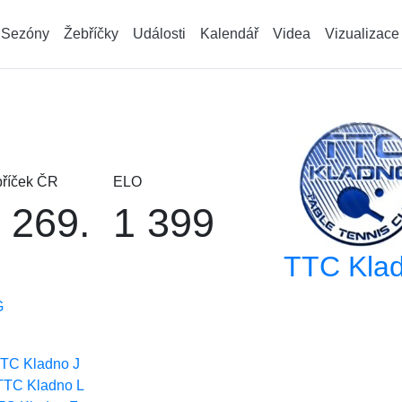
Sezóny
Žebříčky
Události
Kalendář
Videa
Vizualizace
říček ČR
ELO
 269.
1 399
TTC Kla
G
:
TC Kladno J
TTC Kladno L