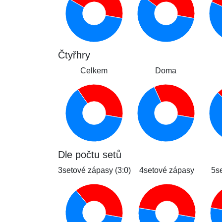
Čtyřhry
Celkem
Doma
Dle počtu setů
3setové zápasy (3:0)
4setové zápasy
5s