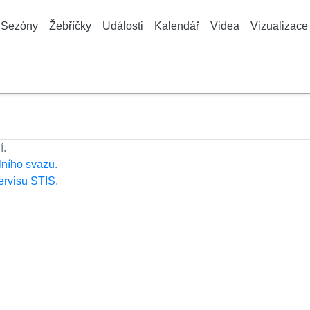
Sezóny
Žebříčky
Události
Kalendář
Videa
Vizualizace
í.
lního svazu
.
ervisu STIS
.