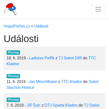
HrajuPinčes.cz
>
Události
Události
Přestup
18. 6. 2019 -
Ladislav Petřík
z
TJ Sokol Dříň
do
TTC
Kladno
Přestup
11. 6. 2019 -
Jan Minichthaler
z
TTC Kladno
do
Sokol
Stochov-Honice
Přestup
7. 6. 2019 -
Jiří Šulc
z
DTJ Sparta Kladno
do
TJ Sokol