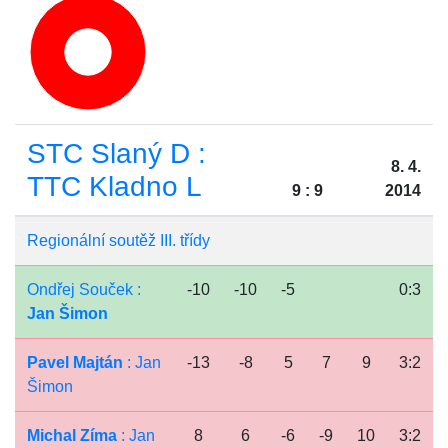
STC Slaný D :
8. 4.
TTC Kladno L
9 : 9
2014
Regionální soutěž III. třídy
Ondřej Souček :
-10
-10
-5
0:3
Jan Šimon
Pavel Majtán
: Jan
-13
-8
5
7
9
3:2
Šimon
Michal Zíma
: Jan
8
6
-6
-9
10
3:2