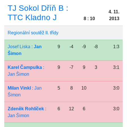
TJ Sokol Dříň B :
4. 11.
TTC Kladno J
8 : 10
2013
Regionální soutěž II. třídy
Josef Liska :
Jan
9
-4
-9
-8
1:3
Šimon
Karel Čampulka
:
9
-7
9
3
3:1
Jan Šimon
Milan Vinkl
: Jan
5
8
10
3:0
Šimon
Zdeněk Rohlíček
:
6
12
6
3:0
Jan Šimon