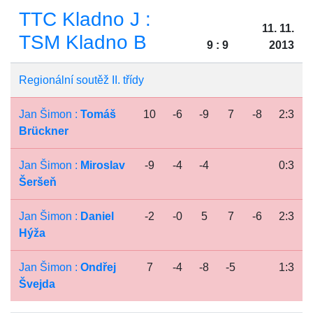
TTC Kladno J :
11. 11.
TSM Kladno B
9 : 9
2013
Regionální soutěž II. třídy
Jan Šimon :
Tomáš
10
-6
-9
7
-8
2:3
Brückner
Jan Šimon :
Miroslav
-9
-4
-4
0:3
Šeršeň
Jan Šimon :
Daniel
-2
-0
5
7
-6
2:3
Hýža
Jan Šimon :
Ondřej
7
-4
-8
-5
1:3
Švejda