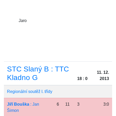
Jaro
STC Slaný B : TTC
11. 12.
Kladno G
18 : 0
2013
Regionální soutěž I. třídy
Jiří Bouška
: Jan
6
11
3
3:0
Šimon