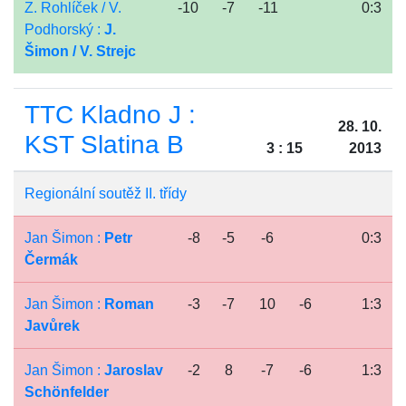
Z. Rohlíček / V.
-10
-7
-11
0:3
Podhorský :
J.
Šimon / V. Strejc
TTC Kladno J :
28. 10.
KST Slatina B
3 : 15
2013
Regionální soutěž II. třídy
Jan Šimon :
Petr
-8
-5
-6
0:3
Čermák
Jan Šimon :
Roman
-3
-7
10
-6
1:3
Javůrek
Jan Šimon :
Jaroslav
-2
8
-7
-6
1:3
Schönfelder