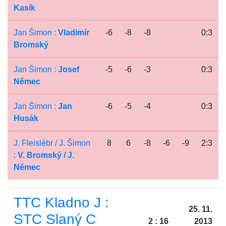
Kasík
Jan Šimon :
Vladimír
-6
-8
-8
0:3
Bromský
Jan Šimon :
Josef
-5
-6
-3
0:3
Němec
Jan Šimon :
Jan
-6
-5
-4
0:3
Husák
J. Fleislébr / J. Šimon
8
6
-8
-6
-9
2:3
:
V. Bromský / J.
Němec
TTC Kladno J :
25. 11.
STC Slaný C
2 : 16
2013