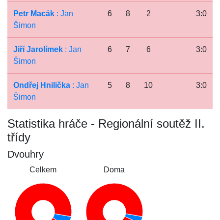
Petr Macák
: Jan
6
8
2
3:0
Šimon
Jiří Jarolímek
: Jan
6
7
6
3:0
Šimon
Ondřej Hnilička
: Jan
5
8
10
3:0
Šimon
Statistika hráče - Regionální soutěž II.
třídy
Dvouhry
Celkem
Doma