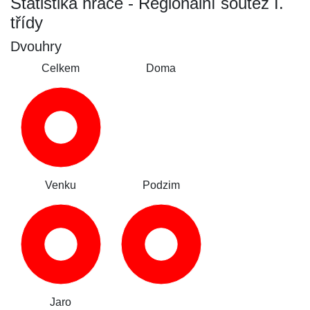
Statistika hráče - Regionální soutěž I.
třídy
Dvouhry
Celkem
Doma
Venku
Podzim
Jaro