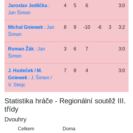
Jaroslav Jedlička
:
4
5
6
3:0
Jan Šimon
Michal Gniewek
: Jan
8
9
-10
-6
3
3:2
Šimon
Roman Žák
: Jan
3
6
7
3:0
Šimon
J. Hudeček / M.
7
8
4
3:0
Gniewek
: J. Šimon /
V. Strejc
Statistika hráče - Regionální soutěž III.
třídy
Dvouhry
Celkem
Doma