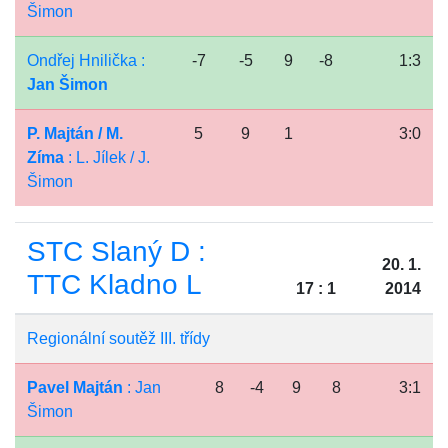
Šimon
Ondřej Hnilička :
-7
-5
9
-8
1:3
Jan Šimon
P. Majtán / M.
5
9
1
3:0
Zíma
: L. Jílek / J.
Šimon
STC Slaný D :
20. 1.
TTC Kladno L
17 : 1
2014
Regionální soutěž III. třídy
Pavel Majtán
: Jan
8
-4
9
8
3:1
Šimon