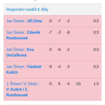
Regionální soutěž II. třídy
Jan Šimon :
Jiří Zíma
-5
-7
-2
0:3
Jan Šimon :
Zdeněk
-7
-3
-8
0:3
Rambousek
Jan Šimon :
Eva
-5
-6
-2
0:3
Ovčaříková
Jan Šimon :
Vladimír
-9
-4
-3
0:3
Kulich
J. Šimon / V. Strejc :
-5
9
-4
-10
1:3
V. Kulich / Z.
Rambousek