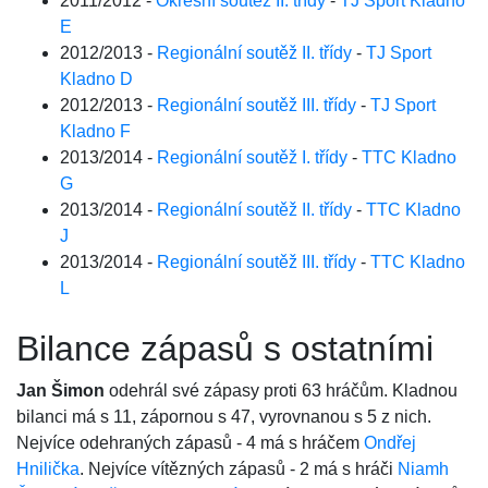
2011/2012 -
Okresní soutěž II. třídy
-
TJ Sport Kladno
E
2012/2013 -
Regionální soutěž II. třídy
-
TJ Sport
Kladno D
2012/2013 -
Regionální soutěž III. třídy
-
TJ Sport
Kladno F
2013/2014 -
Regionální soutěž I. třídy
-
TTC Kladno
G
2013/2014 -
Regionální soutěž II. třídy
-
TTC Kladno
J
2013/2014 -
Regionální soutěž III. třídy
-
TTC Kladno
L
Bilance zápasů s ostatními
Jan Šimon
odehrál své zápasy proti 63 hráčům. Kladnou
bilanci má s 11, zápornou s 47, vyrovnanou s 5 z nich.
Nejvíce odehraných zápasů - 4 má s hráčem
Ondřej
Hnilička
. Nejvíce vítězných zápasů - 2 má s hráči
Niamh