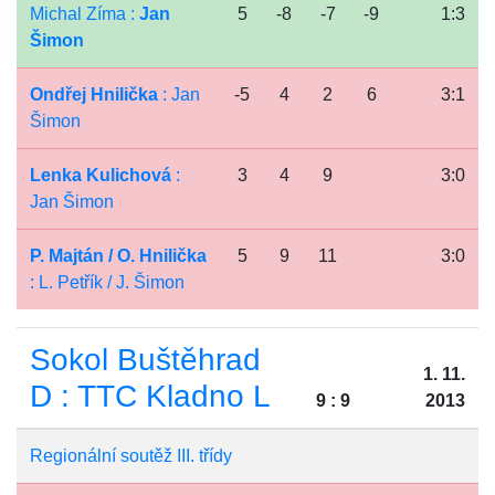
Michal Zíma :
Jan
5
-8
-7
-9
1:3
Šimon
Ondřej Hnilička
: Jan
-5
4
2
6
3:1
Šimon
Lenka Kulichová
:
3
4
9
3:0
Jan Šimon
P. Majtán / O. Hnilička
5
9
11
3:0
: L. Petřík / J. Šimon
Sokol Buštěhrad
1. 11.
D : TTC Kladno L
9 : 9
2013
Regionální soutěž III. třídy