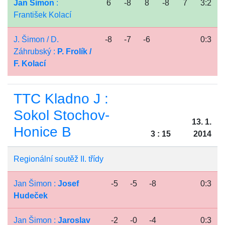
Jan Šimon
:
6
-8
8
-8
7
3:2
František Kolací
J. Šimon / D.
-8
-7
-6
0:3
Záhrubský :
P. Frolík /
F. Kolací
TTC Kladno J :
Sokol Stochov-
13. 1.
Honice B
3 : 15
2014
Regionální soutěž II. třídy
Jan Šimon :
Josef
-5
-5
-8
0:3
Hudeček
Jan Šimon :
Jaroslav
-2
-0
-4
0:3