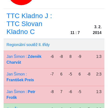
TTC Kladno J :
TTC Slovan
3. 2.
Kladno C
11 : 7
2014
Regionální soutěž II. třídy
Jan Šimon :
Zdeněk
-6
-8
8
-9
1:3
Charvát
Jan Šimon :
-7
6
-5
6
-8
2:3
František Preis
Jan Šimon :
Petr
-8
7
-6
-5
1:3
Frolík