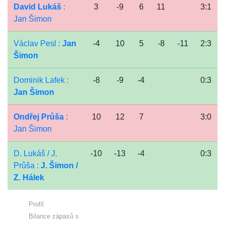
David Lukáš
:
3
-9
6
11
3:1
Jan Šimon
Václav Pesl :
Jan
-4
10
5
-8
-11
2:3
Šimon
Dominik Lafek :
-8
-9
-4
0:3
Jan Šimon
Ondřej Průša
:
10
12
7
3:0
Jan Šimon
D. Lukáš / J.
-10
-13
-4
0:3
Průša :
J. Šimon /
Z. Hálek
Profil
Bilance zápasů s