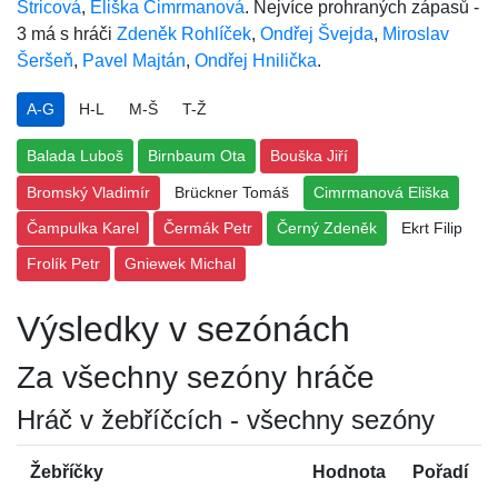
Štricová
,
Eliška Cimrmanová
. Nejvíce prohraných zápasů -
3 má s hráči
Zdeněk Rohlíček
,
Ondřej Švejda
,
Miroslav
Šeršeň
,
Pavel Majtán
,
Ondřej Hnilička
.
A-G
H-L
M-Š
T-Ž
Balada Luboš
Birnbaum Ota
Bouška Jiří
Bromský Vladimír
Brückner Tomáš
Cimrmanová Eliška
Čampulka Karel
Čermák Petr
Černý Zdeněk
Ekrt Filip
Frolík Petr
Gniewek Michal
Výsledky v sezónách
Za všechny sezóny hráče
Hráč v žebříčcích - všechny sezóny
Žebříčky
Hodnota
Pořadí