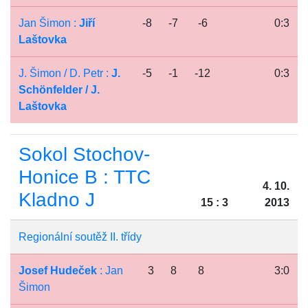
Jan Šimon :
Jiří
-8
-7
-6
0:3
Laštovka
J. Šimon / D. Petr :
J.
-5
-1
-12
0:3
Schönfelder / J.
Laštovka
Sokol Stochov-
Honice B : TTC
4. 10.
Kladno J
15 : 3
2013
Regionální soutěž II. třídy
Josef Hudeček
: Jan
3
8
8
3:0
Šimon