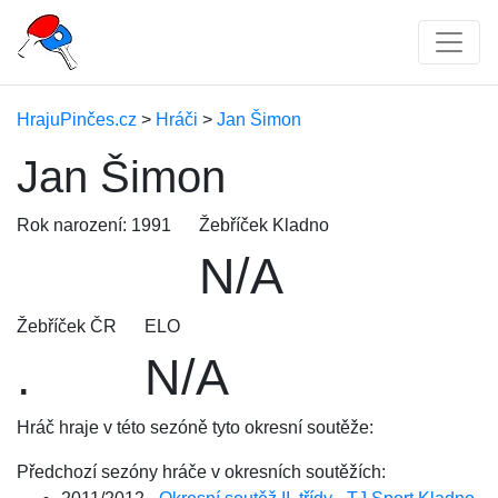
HrajuPinčes.cz
>
Hráči
>
Jan Šimon
Jan Šimon
Rok narození: 1991
Žebříček Kladno
N/A
Žebříček ČR
ELO
.
N/A
Hráč hraje v této sezóně tyto okresní soutěže:
Předchozí sezóny hráče v okresních soutěžích: