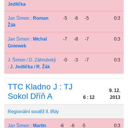
Jedlička
Jan Šimon :
Roman
-5
-6
-5
0:3
Žák
Jan Šimon :
Michal
-7
-8
-7
0:3
Gniewek
J. Šimon / D. Záhrubský
-0
-3
-7
0:3
:
J. Jedlička / R. Žák
TTC Kladno J : TJ
9. 12.
Sokol Dříň A
6 : 12
2013
Regionální soutěž II. třídy
Jan Šimon :
Martin
-6
-6
-5
0:3