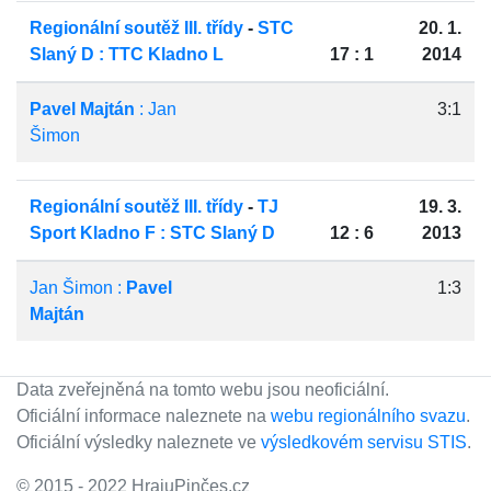
Regionální soutěž III. třídy
-
STC
20. 1.
Slaný D : TTC Kladno L
17 : 1
2014
Pavel Majtán
: Jan
3:1
Šimon
Regionální soutěž III. třídy
-
TJ
19. 3.
Sport Kladno F : STC Slaný D
12 : 6
2013
Jan Šimon :
Pavel
1:3
Majtán
Data zveřejněná na tomto webu jsou neoficiální.
Oficiální informace naleznete na
webu regionálního svazu
.
Oficiální výsledky naleznete ve
výsledkovém servisu STIS
.
© 2015 - 2022 HrajuPinčes.cz