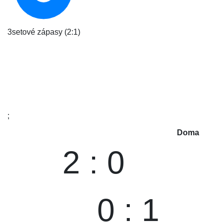
3setové zápasy (2:1)
;
Doma
2 : 0
0 : 1