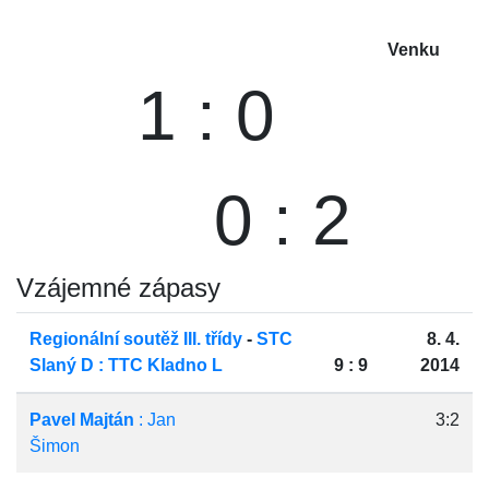
Venku
1 : 0
0 : 2
Vzájemné zápasy
Regionální soutěž III. třídy
-
STC
8. 4.
Slaný D : TTC Kladno L
9 : 9
2014
Pavel Majtán
: Jan
3:2
Šimon