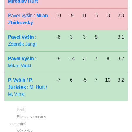
Miroslav Hurt
Pavel Vyšín :
Milan
10
-9
11
-5
-3
2:3
Zbírkovský
Pavel Vyšín
:
-6
3
3
8
3:1
Zdeněk Jangl
Pavel Vyšín
:
-8
-14
3
7
8
3:2
Milan Vinkl
P. Vyšín / P.
-7
6
-5
7
10
3:2
Jurášek
: M. Hurt /
M. Vinkl
Profil
Bilance zápasů s
ostatními
Výsledky