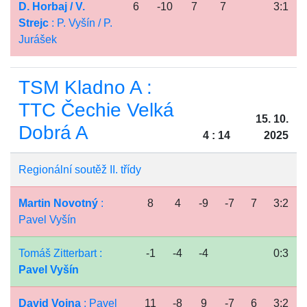
D. Horbaj / V.
6
-10
7
7
3:1
Strejc
: P. Vyšín / P.
Jurášek
TSM Kladno A :
TTC Čechie Velká
15. 10.
Dobrá A
4 : 14
2025
Regionální soutěž II. třídy
Martin Novotný
:
8
4
-9
-7
7
3:2
Pavel Vyšín
Tomáš Zitterbart :
-1
-4
-4
0:3
Pavel Vyšín
David Vojna
: Pavel
11
-8
9
-7
6
3:2