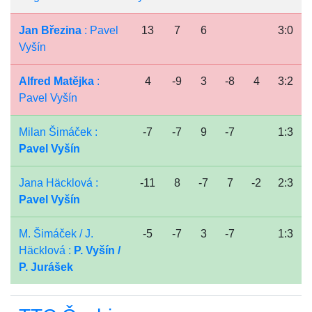
Jan Březina
: Pavel
13
7
6
3:0
Vyšín
Alfred Matějka
:
4
-9
3
-8
4
3:2
Pavel Vyšín
Milan Šimáček :
-7
-7
9
-7
1:3
Pavel Vyšín
Jana Häcklová :
-11
8
-7
7
-2
2:3
Pavel Vyšín
M. Šimáček / J.
-5
-7
3
-7
1:3
Häcklová :
P. Vyšín /
P. Jurášek