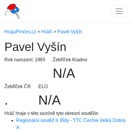
HrajuPinčes.cz
>
Hráči
>
Pavel Vyšín
Pavel Vyšín
Rok narození: 1965
Žebříček Kladno
N/A
Žebříček ČR
ELO
.
N/A
Hráč hraje v této sezóně tyto okresní soutěže:
Regionální soutěž II. třídy
-
TTC Čechie Velká Dobrá
A