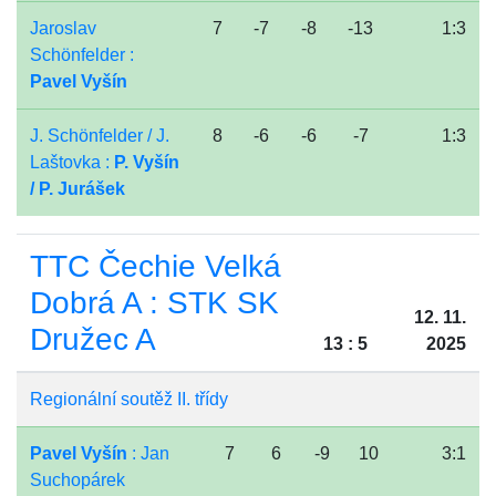
Jaroslav
7
-7
-8
-13
1:3
Schönfelder :
Pavel Vyšín
J. Schönfelder / J.
8
-6
-6
-7
1:3
Laštovka :
P. Vyšín
/ P. Jurášek
TTC Čechie Velká
Dobrá A : STK SK
12. 11.
Družec A
13 : 5
2025
Regionální soutěž II. třídy
Pavel Vyšín
: Jan
7
6
-9
10
3:1
Suchopárek