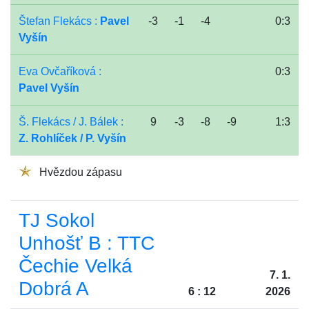
Štefan Flekács :
Pavel
-3
-1
-4
0:3
Vyšín
Eva Ovčaříková :
0:3
Pavel Vyšín
Š. Flekács / J. Bálek :
9
-3
-8
-9
1:3
Z. Rohlíček / P. Vyšín
Hvězdou zápasu
TJ Sokol
Unhošť B : TTC
Čechie Velká
7. 1.
Dobrá A
6 : 12
2026