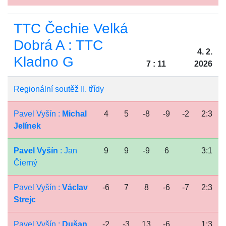
TTC Čechie Velká
Dobrá A : TTC
4. 2.
Kladno G
7 : 11
2026
Regionální soutěž II. třídy
Pavel Vyšín :
Michal
4
5
-8
-9
-2
2:3
Jelínek
Pavel Vyšín
: Jan
9
9
-9
6
3:1
Čierný
Pavel Vyšín :
Václav
-6
7
8
-6
-7
2:3
Strejc
Pavel Vyšín :
Dušan
-2
-3
13
-6
1:3