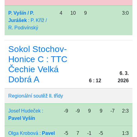
P. Vyšín / P.
4
10
9
3:0
Jurášek
: P. Kříž /
R. Podivínský
Sokol Stochov-
Honice C : TTC
Čechie Velká
6. 3.
Dobrá A
6 : 12
2026
Regionální soutěž II. třídy
Josef Hudeček :
-9
-9
9
9
-7
2:3
Pavel Vyšín
Olga Krobová :
Pavel
-5
7
-1
-5
1:3