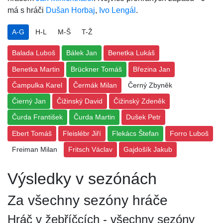
má s hráči
Dušan Horbaj
,
Ivo Lengál
.
A-G
H-L
M-Š
T-Ž
Balada Luboš
Bálek Jan
Benetka Lukáš
Benetka Martin
Brückner Tomáš
Březina Jan
Čampulka Karel
Čermák Milan
Černý Zbyněk
Čierný Jan
Čižinský David
Čižinský Zdeněk
Čurda František
Čurda Martin
Dušek Petr
Ebert Tomáš
Fleislébr Jiří
Flekács Štefan
Forro Luboš
Freiman Milan
Fritsch Václav
Gajdošík Jakub
Výsledky v sezónách
Za všechny sezóny hráče
Hráč v žebříčcích - všechny sezóny