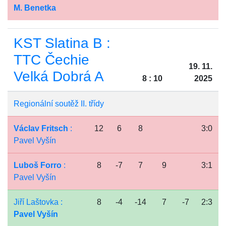
M. Benetka
KST Slatina B :
TTC Čechie
19. 11.
Velká Dobrá A
8 : 10
2025
Regionální soutěž II. třídy
Václav Fritsch
:
12
6
8
3:0
Pavel Vyšín
Luboš Forro
:
8
-7
7
9
3:1
Pavel Vyšín
Jiří Laštovka :
8
-4
-14
7
-7
2:3
Pavel Vyšín