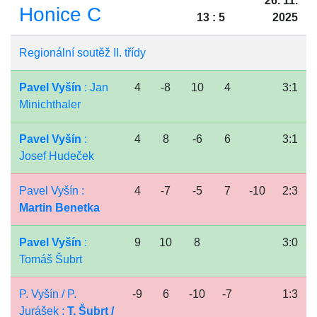
26. 11.
Honice C
13 : 5
2025
Regionální soutěž II. třídy
Pavel Vyšín
: Jan
4
-8
10
4
3:1
Minichthaler
Pavel Vyšín
:
4
8
-6
6
3:1
Josef Hudeček
Pavel Vyšín :
4
-7
-5
7
-10
2:3
Martin Benetka
Pavel Vyšín
:
9
10
8
3:0
Tomáš Šubrt
P. Vyšín / P.
-9
6
-10
-7
1:3
Jurášek :
T. Šubrt /