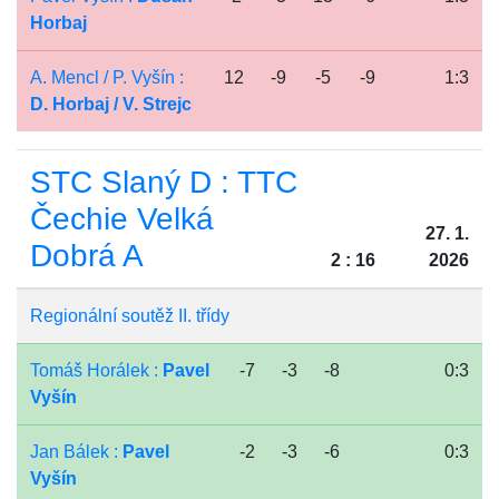
Horbaj
A. Mencl / P. Vyšín :
12
-9
-5
-9
1:3
D. Horbaj / V. Strejc
STC Slaný D : TTC
Čechie Velká
27. 1.
Dobrá A
2 : 16
2026
Regionální soutěž II. třídy
Tomáš Horálek :
Pavel
-7
-3
-8
0:3
Vyšín
Jan Bálek :
Pavel
-2
-3
-6
0:3
Vyšín