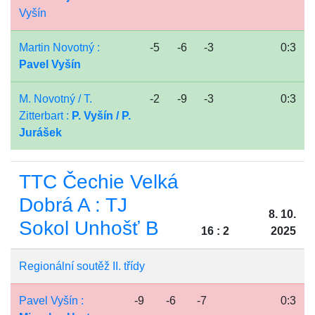
Vyšín
Martin Novotný :
-5
-6
-3
0:3
Pavel Vyšín
M. Novotný / T.
-2
-9
-3
0:3
Zitterbart :
P. Vyšín / P.
Jurášek
TTC Čechie Velká
Dobrá A : TJ
8. 10.
Sokol Unhošť B
16 : 2
2025
Regionální soutěž II. třídy
Pavel Vyšín :
-9
-6
-7
0:3