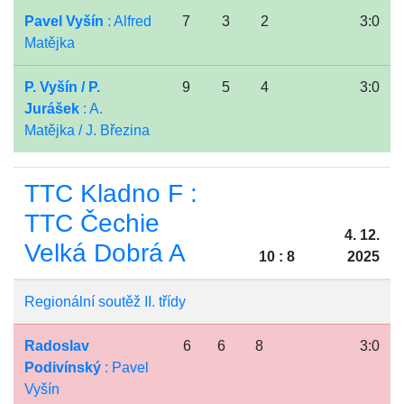
Pavel Vyšín
: Alfred
7
3
2
3:0
Matějka
P. Vyšín / P.
9
5
4
3:0
Jurášek
: A.
Matějka / J. Březina
TTC Kladno F :
TTC Čechie
4. 12.
Velká Dobrá A
10 : 8
2025
Regionální soutěž II. třídy
Radoslav
6
6
8
3:0
Podivínský
: Pavel
Vyšín