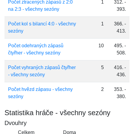
Počet ztracených zápasů z 2:0
1
312. -
na 2:3 - všechny sezóny
393.
Počet kol s bilancí 4:0 - všechny
1
366. -
sezóny
413.
Počet odehraných zápasů
10
495. -
čtyřher - všechny sezóny
508.
Počet vyhraných zápasů čtyřher
5
416. -
- všechny sezóny
436.
Počet hvězd zápasu - všechny
2
353. -
sezóny
380.
Statistika hráče - všechny sezóny
Dvouhry
Celkem
Doma