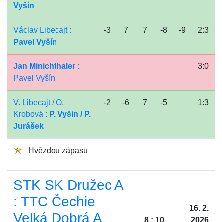
Vyšín
Václav Libecajt :
-3
7
7
-8
-9
2:3
Pavel Vyšín
Jan Minichthaler
:
3:0
Pavel Vyšín
V. Libecajt / O.
-2
-6
7
-5
1:3
Krobová :
P. Vyšín / P.
Jurášek
Hvězdou zápasu
STK SK Družec A
: TTC Čechie
16. 2.
Velká Dobrá A
8 : 10
2026