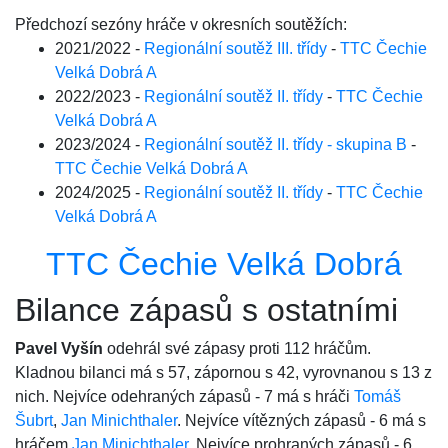
Předchozí sezóny hráče v okresních soutěžích:
2021/2022 -
Regionální soutěž III. třídy
-
TTC Čechie
Velká Dobrá A
2022/2023 -
Regionální soutěž II. třídy
-
TTC Čechie
Velká Dobrá A
2023/2024 -
Regionální soutěž II. třídy - skupina B
-
TTC Čechie Velká Dobrá A
2024/2025 -
Regionální soutěž II. třídy
-
TTC Čechie
Velká Dobrá A
TTC Čechie Velká Dobrá
Bilance zápasů s ostatními
Pavel Vyšín
odehrál své zápasy proti 112 hráčům.
Kladnou bilanci má s 57, zápornou s 42, vyrovnanou s 13 z
nich. Nejvíce odehraných zápasů - 7 má s hráči
Tomáš
Šubrt
,
Jan Minichthaler
. Nejvíce vítězných zápasů - 6 má s
hráčem
Jan Minichthaler
. Nejvíce prohraných zápasů - 6