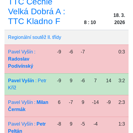
TTC Čechie
Velká Dobrá A :
18. 3.
TTC Kladno F
8 : 10
2026
Regionální soutěž II. třídy
Pavel Vyšín :
-9
-6
-7
0:3
Radoslav
Podivínský
Pavel Vyšín
: Petr
-9
9
-6
7
14
3:2
Kříž
Pavel Vyšín :
Milan
6
-7
9
-14
-9
2:3
Čermák
Pavel Vyšín :
Petr
-8
9
-5
-4
1:3
Peltán