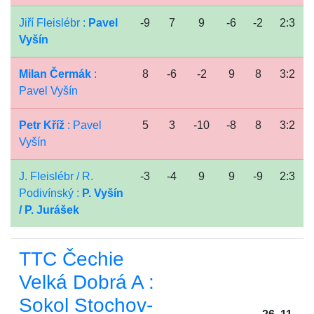
Jiří Fleislébr :
Pavel
-9
7
9
-6
-2
2:3
Vyšín
Milan Čermák
:
8
-6
-2
9
8
3:2
Pavel Vyšín
Petr Kříž
: Pavel
5
3
-10
-8
8
3:2
Vyšín
J. Fleislébr / R.
-3
-4
9
9
-9
2:3
Podivínský :
P. Vyšín
/ P. Jurášek
TTC Čechie
Velká Dobrá A :
Sokol Stochov-