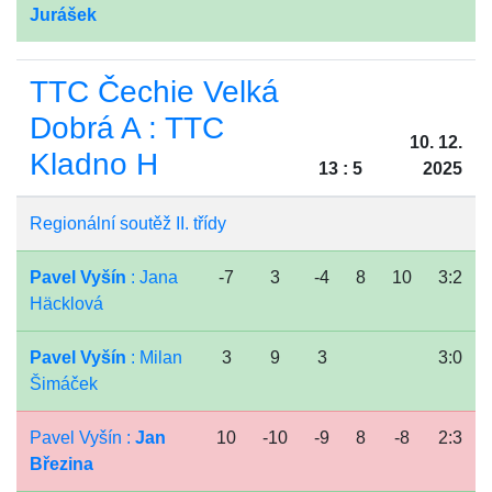
Jurášek
TTC Čechie Velká
Dobrá A : TTC
10. 12.
Kladno H
13 : 5
2025
Regionální soutěž II. třídy
Pavel Vyšín
: Jana
-7
3
-4
8
10
3:2
Häcklová
Pavel Vyšín
: Milan
3
9
3
3:0
Šimáček
Pavel Vyšín :
Jan
10
-10
-9
8
-8
2:3
Březina