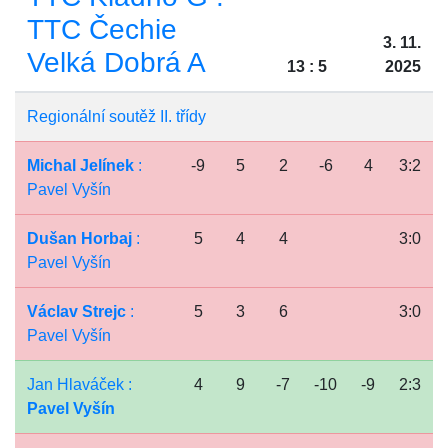
TTC Čechie
3. 11.
Velká Dobrá A
13 : 5
2025
Regionální soutěž II. třídy
Michal Jelínek
:
-9
5
2
-6
4
3:2
Pavel Vyšín
Dušan Horbaj
:
5
4
4
3:0
Pavel Vyšín
Václav Strejc
:
5
3
6
3:0
Pavel Vyšín
Jan Hlaváček :
4
9
-7
-10
-9
2:3
Pavel Vyšín