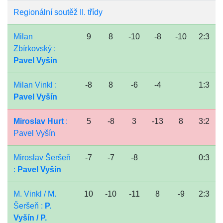
Regionální soutěž II. třídy
Milan
9
8
-10
-8
-10
2:3
Zbírkovský :
Pavel Vyšín
Milan Vinkl :
-8
8
-6
-4
1:3
Pavel Vyšín
Miroslav Hurt
:
5
-8
3
-13
8
3:2
Pavel Vyšín
Miroslav Šeršeň
-7
-7
-8
0:3
:
Pavel Vyšín
M. Vinkl / M.
10
-10
-11
8
-9
2:3
Šeršeň :
P.
Vyšín / P.