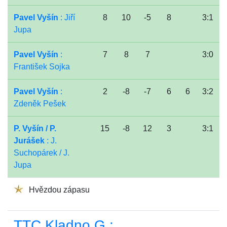
Pavel Vyšín
: Jiří
8
10
-5
8
3:1
Jupa
Pavel Vyšín
:
7
8
7
3:0
František Sojka
Pavel Vyšín
:
2
-8
-7
6
6
3:2
Zdeněk Pešek
P. Vyšín / P.
15
-8
12
3
3:1
Jurášek
: J.
Suchopárek / J.
Jupa
Hvězdou zápasu
TTC Kladno G :