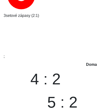
3setové zápasy (2:1)
;
Doma
4 : 2
5 : 2