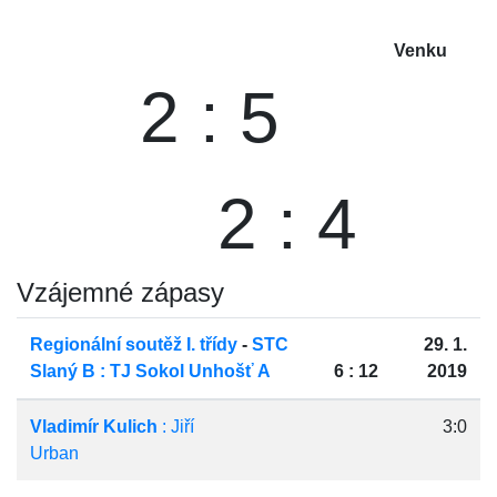
Venku
2 : 5
2 : 4
Vzájemné zápasy
Regionální soutěž I. třídy
-
STC
29. 1.
Slaný B : TJ Sokol Unhošť A
6 : 12
2019
Vladimír Kulich
: Jiří
3:0
Urban