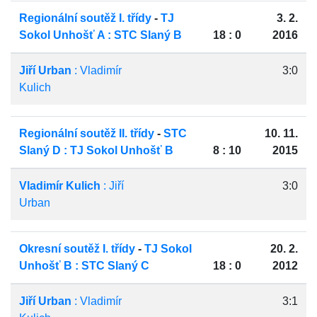
Regionální soutěž I. třídy
-
TJ
3. 2.
Sokol Unhošť A : STC Slaný B
18 : 0
2016
Jiří Urban
: Vladimír
3:0
Kulich
Regionální soutěž II. třídy
-
STC
10. 11.
Slaný D : TJ Sokol Unhošť B
8 : 10
2015
Vladimír Kulich
: Jiří
3:0
Urban
Okresní soutěž I. třídy
-
TJ Sokol
20. 2.
Unhošť B : STC Slaný C
18 : 0
2012
Jiří Urban
: Vladimír
3:1