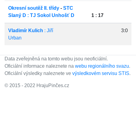
Okresní soutěž II. třídy
-
STC
Slaný D : TJ Sokol Unhošť D
1 : 17
Vladimír Kulich
: Jiří
3:0
Urban
Data zveřejněná na tomto webu jsou neoficiální.
Oficiální informace naleznete na
webu regionálního svazu
.
Oficiální výsledky naleznete ve
výsledkovém servisu STIS
.
© 2015 - 2022 HrajuPinčes.cz