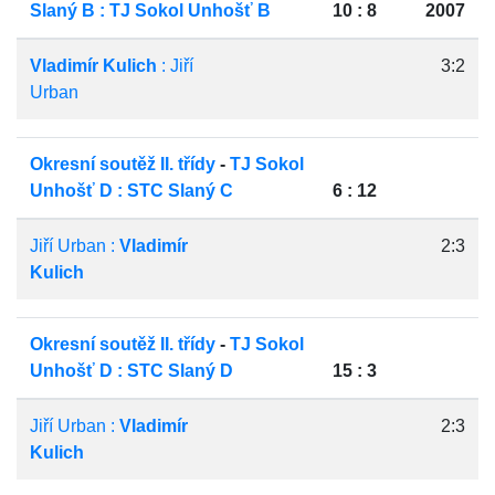
Slaný B : TJ Sokol Unhošť B
10 : 8
2007
Vladimír Kulich
: Jiří
3:2
Urban
Okresní soutěž II. třídy
-
TJ Sokol
Unhošť D : STC Slaný C
6 : 12
Jiří Urban :
Vladimír
2:3
Kulich
Okresní soutěž II. třídy
-
TJ Sokol
Unhošť D : STC Slaný D
15 : 3
Jiří Urban :
Vladimír
2:3
Kulich