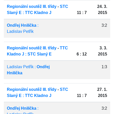
Regionální soutěž III. třídy
-
STC
24. 3.
Slaný E : TTC Kladno J
11 : 7
2015
Ondřej Hnilička
:
3:2
Ladislav Petřík
Regionální soutěž III. třídy
-
TTC
3. 3.
Kladno J : STC Slaný E
6 : 12
2015
Ladislav Petřík :
Ondřej
1:3
Hnilička
Regionální soutěž III. třídy
-
STC
27. 1.
Slaný E : TTC Kladno J
11 : 7
2015
Ondřej Hnilička
:
3:2