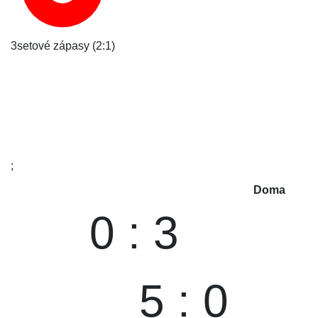
3setové zápasy (2:1)
;
Doma
0 : 3
5 : 0