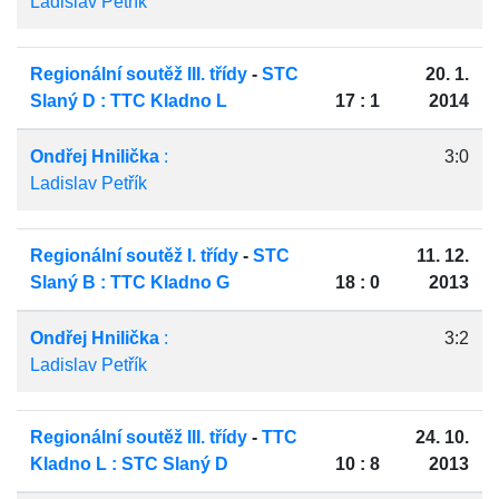
Ladislav Petřík
Regionální soutěž III. třídy
-
STC
20. 1.
Slaný D : TTC Kladno L
17 : 1
2014
Ondřej Hnilička
:
3:0
Ladislav Petřík
Regionální soutěž I. třídy
-
STC
11. 12.
Slaný B : TTC Kladno G
18 : 0
2013
Ondřej Hnilička
:
3:2
Ladislav Petřík
Regionální soutěž III. třídy
-
TTC
24. 10.
Kladno L : STC Slaný D
10 : 8
2013