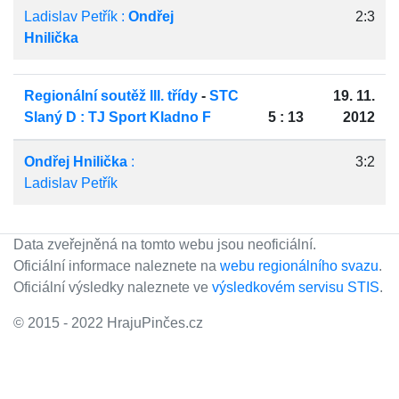
Ladislav Petřík :
Ondřej
2:3
Hnilička
Regionální soutěž III. třídy
-
STC
19. 11.
Slaný D : TJ Sport Kladno F
5 : 13
2012
Ondřej Hnilička
:
3:2
Ladislav Petřík
Data zveřejněná na tomto webu jsou neoficiální.
Oficiální informace naleznete na
webu regionálního svazu
.
Oficiální výsledky naleznete ve
výsledkovém servisu STIS
.
© 2015 - 2022 HrajuPinčes.cz