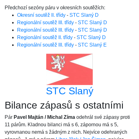
Předchozí sezóny páru v okresních soutěžích:
Okresní soutěž II. třídy
-
STC Slaný D
Regionální soutěž III. třídy
-
STC Slaný D
Regionální soutěž III. třídy
-
STC Slaný D
Regionální soutěž II. třídy
-
STC Slaný D
Regionální soutěž III. třídy
-
STC Slaný E
STC Slaný
Bilance zápasů s ostatními
Pár
Pavel Majtán / Michal Zíma
odehrál své zápasy proti
11 párům. Kladnou bilanci má s 6, zápornou má s 5,
vyrovnanou nemá s žádným z nich. Nejvíce odehraných