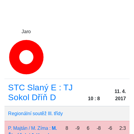
Jaro
STC Slaný E : TJ
11. 4.
Sokol Dříň D
10 : 8
2017
Regionální soutěž III. třídy
P. Majtán / M. Zíma :
M.
8
-9
6
-8
-6
2:3