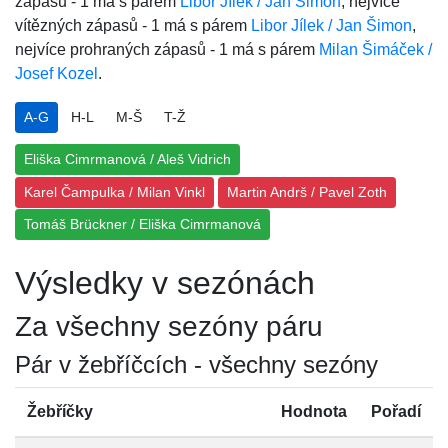
zápasů - 1 má s párem
Libor Jílek / Jan Šimon
, nejvíce
vítězných zápasů - 1 má s párem
Libor Jílek / Jan Šimon
,
nejvíce prohraných zápasů - 1 má s párem
Milan Šimáček /
Josef Kozel
.
A-G
H-L
M-Š
T-Ž
Eliška Cimrmanová / Aleš Vidrich
Karel Čampulka / Milan Vinkl
Martin Andrš / Pavel Zoth
Tomáš Brückner / Eliška Cimrmanová
Výsledky v sezónách
Za všechny sezóny páru
Pár v žebříčcích - všechny sezóny
Žebříčky
Hodnota
Pořadí