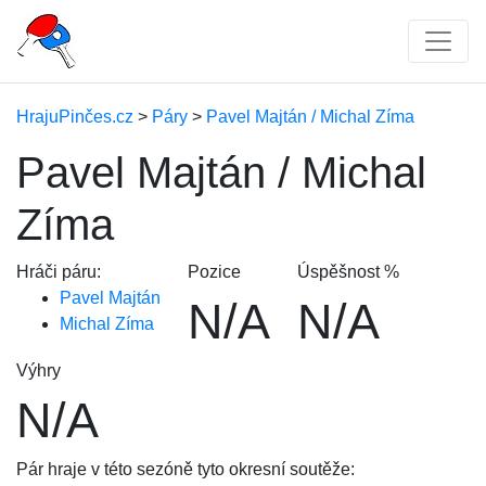
HrajuPinčes.cz
>
Páry
>
Pavel Majtán / Michal Zíma
Pavel Majtán / Michal
Zíma
Hráči páru:
Pozice
Úspěšnost %
Pavel Majtán
N/A
N/A
Michal Zíma
Výhry
N/A
Pár hraje v této sezóně tyto okresní soutěže: