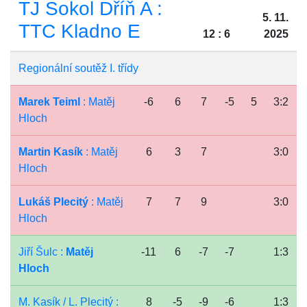
TJ Sokol Dříň A :
5. 11.
TTC Kladno E
12 : 6
2025
Regionální soutěž I. třídy
Marek Teiml
: Matěj
-6
6
7
-5
5
3:2
Hloch
Martin Kasík
: Matěj
6
3
7
3:0
Hloch
Lukáš Plecitý
: Matěj
7
7
9
3:0
Hloch
Jiří Šulc :
Matěj
-11
6
-7
-7
1:3
Hloch
M. Kasík / L. Plecitý :
8
-5
-9
-6
1:3