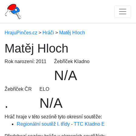
HrajuPinčes.cz
>
Hráči
>
Matěj Hloch
Matěj Hloch
Rok narození: 2011
Žebříček Kladno
N/A
Žebříček ČR
ELO
.
N/A
Hráč hraje v této sezóně tyto okresní soutěže:
Regionální soutěž I. třídy
-
TTC Kladno E