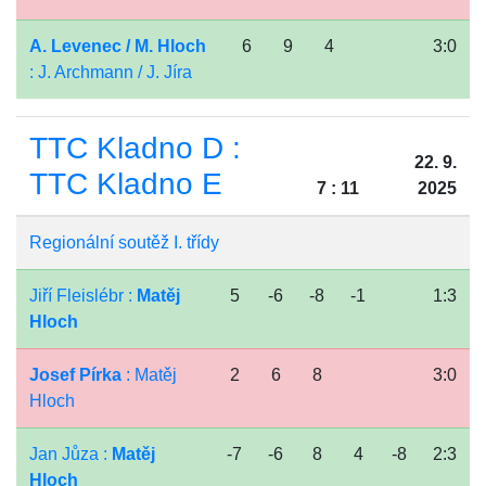
A. Levenec / M. Hloch
6
9
4
3:0
: J. Archmann / J. Jíra
TTC Kladno D :
22. 9.
TTC Kladno E
7 : 11
2025
Regionální soutěž I. třídy
Jiří Fleislébr :
Matěj
5
-6
-8
-1
1:3
Hloch
Josef Pírka
: Matěj
2
6
8
3:0
Hloch
Jan Jůza :
Matěj
-7
-6
8
4
-8
2:3
Hloch