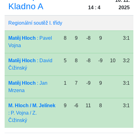
10. 11.
Kladno A
14 : 4
2025
Regionální soutěž I. třídy
Matěj Hloch
: Pavel
8
9
-8
9
3:1
Vojna
Matěj Hloch
: David
5
8
-8
-9
10
3:2
Čižinský
Matěj Hloch
: Jan
1
7
-9
9
3:1
Mrzena
M. Hloch / M. Jelínek
9
-6
11
8
3:1
: P. Vojna / Z.
Čižinský