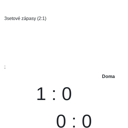
3setové zápasy (2:1)
;
Doma
1 : 0
0 : 0