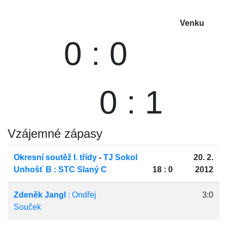
Venku
0 : 0
0 : 1
Vzájemné zápasy
Okresní soutěž I. třídy
-
TJ Sokol
20. 2.
Unhošť B : STC Slaný C
18 : 0
2012
Zdeněk Jangl
: Ondřej
3:0
Souček