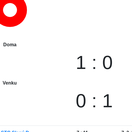
Doma
1 : 0
Venku
0 : 1