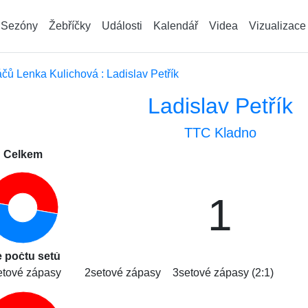
Sezóny
Žebříčky
Události
Kalendář
Videa
Vizualizace
ů Lenka Kulichová : Ladislav Petřík
Ladislav Petřík
TTC Kladno
Celkem
1
e počtu setů
etové zápasy
2setové zápasy
3setové zápasy (2:1)