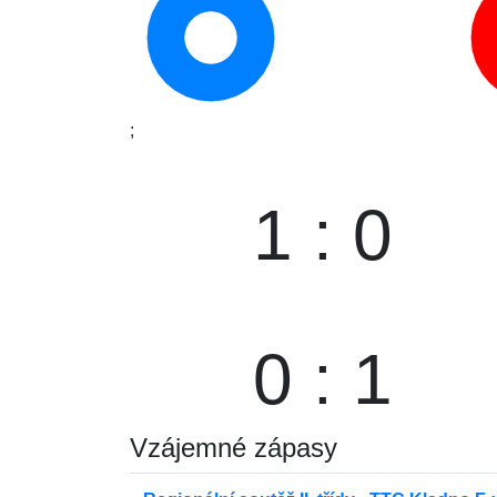
;
1 : 0
0 : 1
Vzájemné zápasy