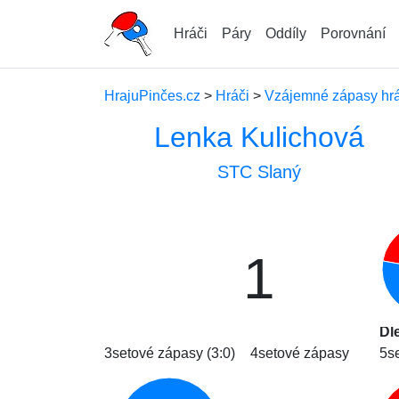
Hráči
Páry
Oddíly
Porovnání
HrajuPinčes.cz
>
Hráči
>
Vzájemné zápasy hráč
Lenka Kulichová
STC Slaný
1
Dl
3setové zápasy (3:0)
4setové zápasy
5s