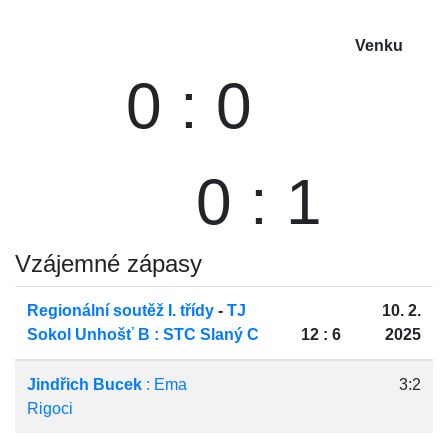
Venku
0 : 0
0 : 1
Vzájemné zápasy
Regionální soutěž I. třídy
-
TJ
10. 2.
Sokol Unhošť B : STC Slaný C
12 : 6
2025
Jindřich Bucek
: Ema
3:2
Rigoci