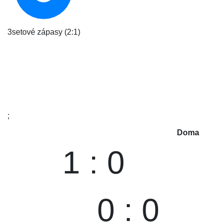
3setové zápasy (2:1)
;
Doma
1 : 0
0 : 0