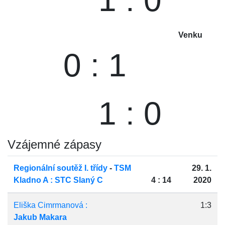
1 : 0
Venku
0 : 1
1 : 0
Vzájemné zápasy
Regionální soutěž I. třídy
-
TSM
29. 1.
Kladno A : STC Slaný C
4 : 14
2020
Eliška Cimrmanová :
1:3
Jakub Makara