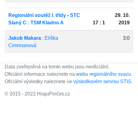
Regionální soutěž I. třídy
-
STC
29. 10.
Slaný C : TSM Kladno A
17 : 1
2019
Jakub Makara
: Eliška
3:0
Cimrmanová
Data zveřejněná na tomto webu jsou neoficiální.
Oficiální informace naleznete na
webu regionálního svazu
.
Oficiální výsledky naleznete ve
výsledkovém servisu STIS
.
© 2015 - 2022 HrajuPinčes.cz