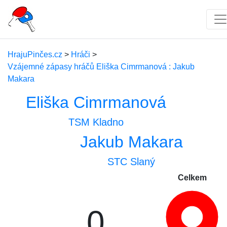
HrajuPinčes.cz
>
Hráči
>
Vzájemné zápasy hráčů Eliška Cimrmanová : Jakub
Makara
Eliška Cimrmanová
TSM Kladno
Jakub Makara
STC Slaný
Celkem
0