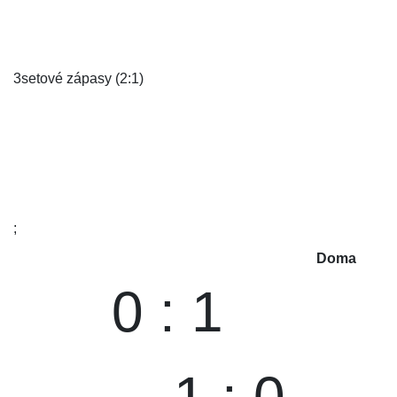
3setové zápasy (2:1)
;
Doma
0 : 1