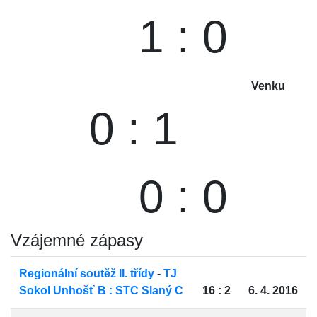
1 : 0
Venku
0 : 1
0 : 0
Vzájemné zápasy
Regionální soutěž II. třídy
-
TJ
Sokol Unhošť B : STC Slaný C
16 : 2
6. 4. 2016