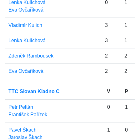
Lenka Kulichová
0
1
Eva Ovčaříková
Vladimír Kulich
3
1
Lenka Kulichová
3
1
Zdeněk Rambousek
2
2
Eva Ovčaříková
2
2
TTC Slovan Kladno C
V
P
Petr Peltán
0
1
František Pařízek
Pavel Škach
1
0
Jaroslav Škach