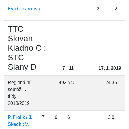
Eva Ovčaříková
2
2
TTC
Slovan
Kladno C :
STC
Slaný D
7 : 11
17. 1. 2019
Regionální
492:540
24:35
soutěž II.
třídy
2018/2019
P. Frolík / J.
7
6
6
3:0
Škach
: V.