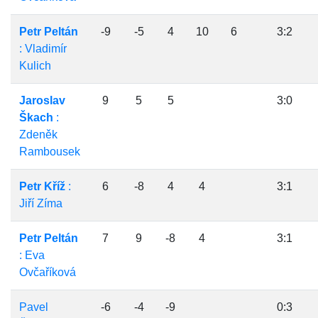
Petr Peltán
-9
-5
4
10
6
3:2
: Vladimír
Kulich
Jaroslav
9
5
5
3:0
Škach
:
Zdeněk
Rambousek
Petr Kříž
:
6
-8
4
4
3:1
Jiří Zíma
Petr Peltán
7
9
-8
4
3:1
: Eva
Ovčaříková
Pavel
-6
-4
-9
0:3