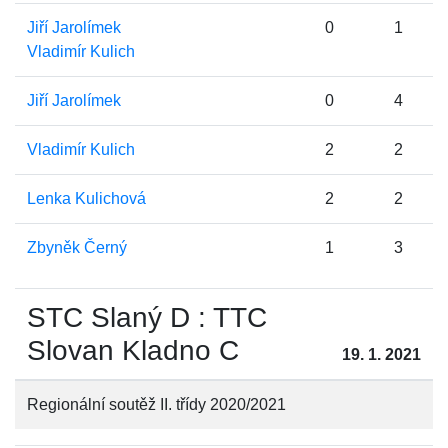
Jiří Jarolímek
0
1
Vladimír Kulich
Jiří Jarolímek
0
4
Vladimír Kulich
2
2
Lenka Kulichová
2
2
Zbyněk Černý
1
3
STC Slaný D : TTC
Slovan Kladno C
19. 1. 2021
Regionální soutěž II. třídy 2020/2021