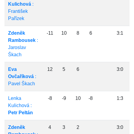
Kulichová
:
František
Pařízek
Zdeněk
-11
10
8
6
3:1
Rambousek
:
Jaroslav
Škach
Eva
12
5
6
3:0
Ovčaříková
:
Pavel Škach
Lenka
-8
-9
10
-8
1:3
Kulichová :
Petr Peltán
Zdeněk
4
3
2
3:0