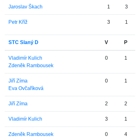
Jaroslav Škach
1
3
Petr Kříž
3
1
STC Slaný D
V
P
Vladimír Kulich
0
1
Zdeněk Rambousek
Jiří Zíma
0
1
Eva Ovčaříková
Jiří Zíma
2
2
Vladimír Kulich
3
1
Zdeněk Rambousek
0
4