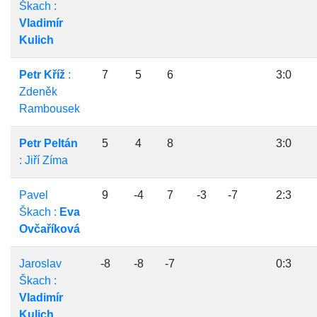
Škach :
Vladimír
Kulich
Petr Kříž
:
7
5
6
3:0
Zdeněk
Rambousek
Petr Peltán
5
4
8
3:0
: Jiří Zíma
Pavel
9
-4
7
-3
-7
2:3
Škach :
Eva
Ovčaříková
Jaroslav
-8
-8
-7
0:3
Škach :
Vladimír
Kulich