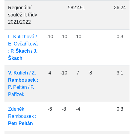
Regionální
582:491
36:24
soutěž II. třídy
2021/2022
L. Kulichová /
-10
-10
-10
0:3
E. Ovčaříková
:
P. Škach / J.
Škach
V. Kulich / Z.
4
-10
7
8
3:1
Rambousek
:
P. Peltán / F.
Pařízek
Zdeněk
-6
-8
-4
0:3
Rambousek :
Petr Peltán