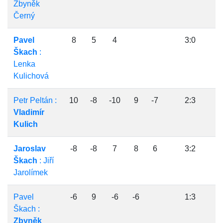
Zbyněk
Černý
Pavel
8
5
4
3:0
Škach
:
Lenka
Kulichová
Petr Peltán :
10
-8
-10
9
-7
2:3
Vladimír
Kulich
Jaroslav
-8
-8
7
8
6
3:2
Škach
: Jiří
Jarolímek
Pavel
-6
9
-6
-6
1:3
Škach :
Zbyněk