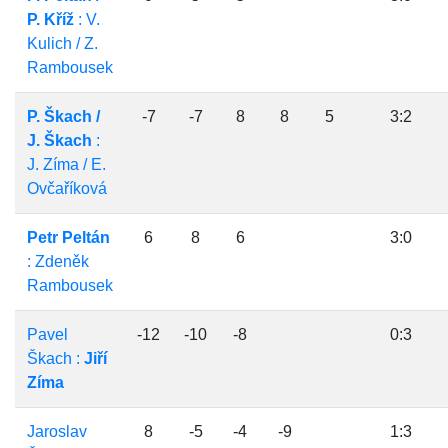
P. Kříž
: V.
Kulich / Z.
Rambousek
P. Škach /
-7
-7
8
8
5
3:2
J. Škach
:
J. Zíma / E.
Ovčaříková
Petr Peltán
6
8
6
3:0
: Zdeněk
Rambousek
Pavel
-12
-10
-8
0:3
Škach :
Jiří
Zíma
Jaroslav
8
-5
-4
-9
1:3