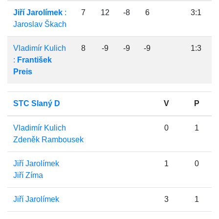
Jiří Jarolímek
:
7
12
-8
6
3:1
Jaroslav Škach
Vladimír Kulich
8
-9
-9
-9
1:3
:
František
Preis
STC Slaný D
V
P
Vladimír Kulich
0
1
Zdeněk Rambousek
Jiří Jarolímek
1
0
Jiří Zíma
Jiří Jarolímek
3
1