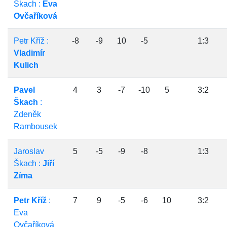
Škach :
Eva
Ovčaříková
Petr Kříž :
-8
-9
10
-5
1:3
Vladimír
Kulich
Pavel
4
3
-7
-10
5
3:2
Škach
:
Zdeněk
Rambousek
Jaroslav
5
-5
-9
-8
1:3
Škach :
Jiří
Zíma
Petr Kříž
:
7
9
-5
-6
10
3:2
Eva
Ovčaříková