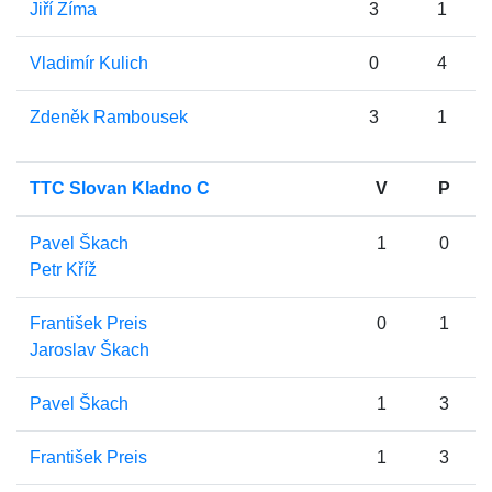
Jiří Zíma
3
1
Vladimír Kulich
0
4
Zdeněk Rambousek
3
1
TTC Slovan Kladno C
V
P
Pavel Škach
1
0
Petr Kříž
František Preis
0
1
Jaroslav Škach
Pavel Škach
1
3
František Preis
1
3