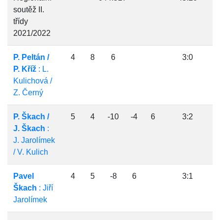
soutěž II.
třídy
2021/2022
P. Peltán /
4
8
6
3:0
P. Kříž
: L.
Kulichová /
Z. Černý
P. Škach /
5
4
-10
-4
6
3:2
J. Škach
:
J. Jarolímek
/ V. Kulich
Pavel
4
5
-8
6
3:1
Škach
: Jiří
Jarolímek