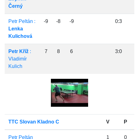
Černý
Petr Peltán :
-9
-8
-9
0:3
Lenka
Kulichová
Petr Kříž
:
7
8
6
3:0
Vladimír
Kulich
TTC Slovan Kladno C
V
P
Petr Peltán
1
0