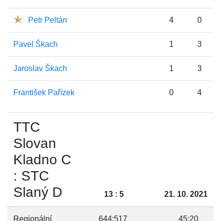
Petr Peltán
4
0
Pavel Škach
1
3
Jaroslav Škach
1
3
František Pařízek
0
4
TTC
Slovan
Kladno C
: STC
Slaný D
13 : 5
21. 10. 2021
Regionální
644:517
45:20