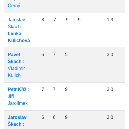
Černý
Jaroslav
8
-7
-9
-9
1:3
Škach :
Lenka
Kulichová
Pavel
6
7
5
3:0
Škach
:
Vladimír
Kulich
Petr Kříž
:
7
7
9
3:0
Jiří
Jarolímek
Jaroslav
6
6
9
3:0
Škach
: