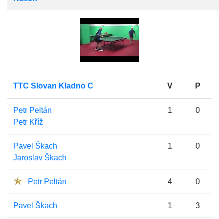
TTC Slovan Kladno C
V
P
Petr Peltán
1
0
Petr Kříž
Pavel Škach
1
0
Jaroslav Škach
Petr Peltán
4
0
Pavel Škach
1
3