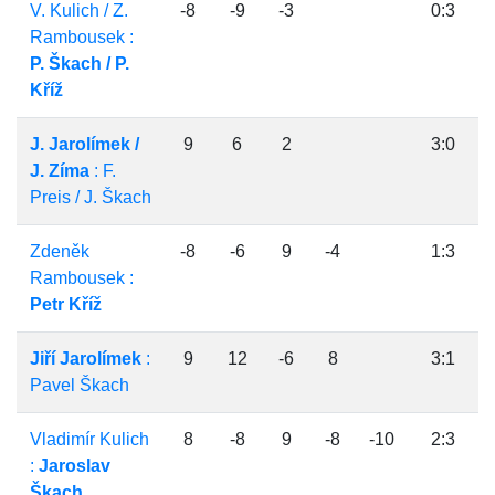
V. Kulich / Z.
-8
-9
-3
0:3
Rambousek :
P. Škach / P.
Kříž
J. Jarolímek /
9
6
2
3:0
J. Zíma
: F.
Preis / J. Škach
Zdeněk
-8
-6
9
-4
1:3
Rambousek :
Petr Kříž
Jiří Jarolímek
:
9
12
-6
8
3:1
Pavel Škach
Vladimír Kulich
8
-8
9
-8
-10
2:3
:
Jaroslav
Škach