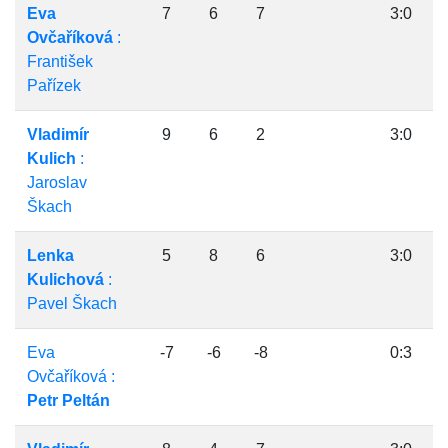
Eva
7
6
7
3:0
Ovčaříková
:
František
Pařízek
Vladimír
9
6
2
3:0
Kulich
:
Jaroslav
Škach
Lenka
5
8
6
3:0
Kulichová
:
Pavel Škach
Eva
-7
-6
-8
0:3
Ovčaříková :
Petr Peltán