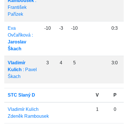
Rambousek
:
František
Pařízek
Eva
-10
-3
-10
0:3
Ovčaříková :
Jaroslav
Škach
Vladimír
3
4
5
3:0
Kulich
: Pavel
Škach
STC Slaný D
V
P
Vladimír Kulich
1
0
Zdeněk Rambousek