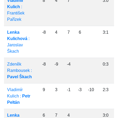
Vladimír
8
4
7
3:0
Kulich
:
František
Pařízek
Lenka
-8
4
7
6
3:1
Kulichová
:
Jaroslav
Škach
Zdeněk
-8
-9
-4
0:3
Rambousek :
Pavel Škach
Vladimír
9
3
-1
-3
-10
2:3
Kulich :
Petr
Peltán
Lenka
6
7
4
3:0