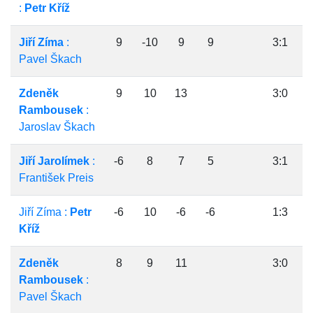
:
Petr Kříž
Jiří Zíma
:
9
-10
9
9
3:1
Pavel Škach
Zdeněk
9
10
13
3:0
Rambousek
:
Jaroslav Škach
Jiří Jarolímek
:
-6
8
7
5
3:1
František Preis
Jiří Zíma :
Petr
-6
10
-6
-6
1:3
Kříž
Zdeněk
8
9
11
3:0
Rambousek
:
Pavel Škach