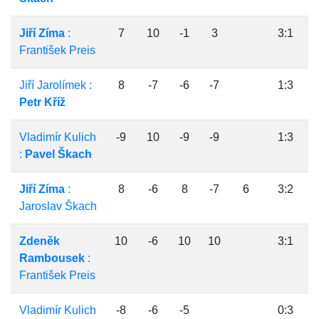
Jiří Zíma
:
7
10
-1
3
3:1
František Preis
Jiří Jarolímek :
8
-7
-6
-7
1:3
Petr Kříž
Vladimír Kulich
-9
10
-9
-9
1:3
:
Pavel Škach
Jiří Zíma
:
8
-6
8
-7
6
3:2
Jaroslav Škach
Zdeněk
10
-6
10
10
3:1
Rambousek
:
František Preis
Vladimír Kulich
-8
-6
-5
0:3