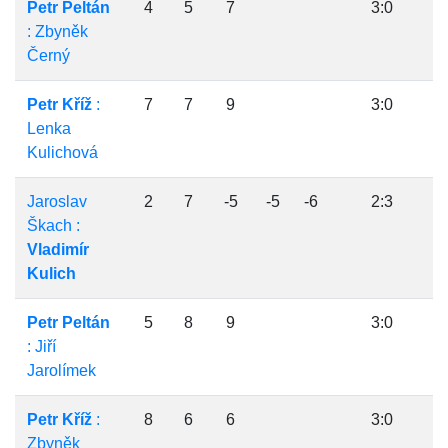
Petr Peltán
4
5
7
3:0
: Zbyněk
Černý
Petr Kříž
:
7
7
9
3:0
Lenka
Kulichová
Jaroslav
2
7
-5
-5
-6
2:3
Škach :
Vladimír
Kulich
Petr Peltán
5
8
9
3:0
: Jiří
Jarolímek
Petr Kříž
:
8
6
6
3:0
Zbyněk