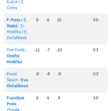
Kulich / Z.
Černý
F. Preis / J.
8
6
10
3:0
Slabý
: O.
Hnilička / E.
Ovčaříková
Petr Frolík :
-11
-7
-10
0:3
Ondřej
Hnilička
Pavel
-6
-8
-8
0:3
Škach :
Eva
Ovčaříková
František
8
6
9
3:0
Preis
:
Zbyněk