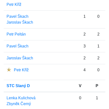
Petr Kříž
Pavel Škach
1
0
Jaroslav Škach
Petr Peltán
2
2
Pavel Škach
3
1
Jaroslav Škach
2
2
Petr Kříž
4
0
STC Slaný D
V
P
Lenka Kulichová
0
1
Zbyněk Černý