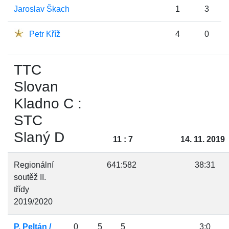
Jaroslav Škach
1
3
Petr Kříž
4
0
TTC
Slovan
Kladno C :
STC
Slaný D
11 : 7
14. 11. 2019
Regionální
641:582
38:31
soutěž II.
třídy
2019/2020
P. Peltán /
0
5
5
3:0