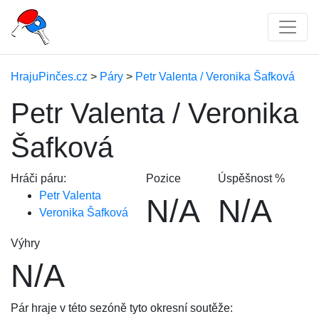
HrajuPinčes.cz
>
Páry
>
Petr Valenta / Veronika Šafková
Petr Valenta / Veronika
Šafková
Hráči páru:
Pozice
Úspěšnost %
Petr Valenta
N/A
N/A
Veronika Šafková
Výhry
N/A
Pár hraje v této sezóně tyto okresní soutěže: