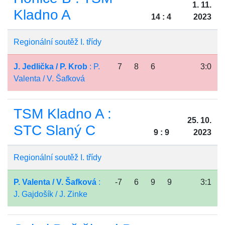
1. 11.
Kladno A
14 : 4
2023
Regionální soutěž I. třídy
J. Jedlička / P. Krob
: P.
7
8
6
3:0
Valenta / V. Šafková
TSM Kladno A :
25. 10.
STC Slaný C
9 : 9
2023
Regionální soutěž I. třídy
P. Valenta / V. Šafková
:
-7
6
9
9
3:1
J. Gajdošík / J. Zinke