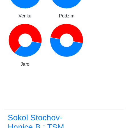
Venku
Podzim
Jaro
Sokol Stochov-
Honice B : TSM