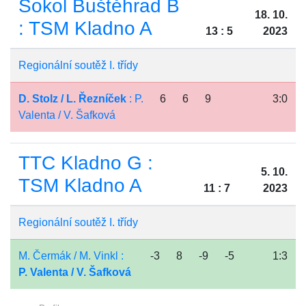
Sokol Buštěhrad B
18. 10.
: TSM Kladno A
13 : 5
2023
Regionální soutěž I. třídy
D. Stolz / L. Řezníček
: P.
6
6
9
3:0
Valenta / V. Šafková
TTC Kladno G :
5. 10.
TSM Kladno A
11 : 7
2023
Regionální soutěž I. třídy
M. Čermák / M. Vinkl :
-3
8
-9
-5
1:3
P. Valenta / V. Šafková