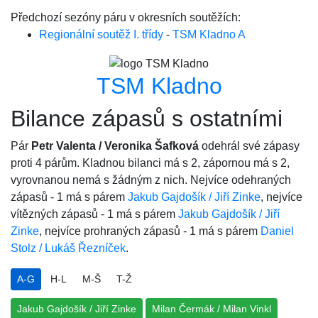
Předchozí sezóny páru v okresních soutěžích:
Regionální soutěž I. třídy
-
TSM Kladno A
TSM Kladno
Bilance zápasů s ostatními
Pár
Petr Valenta / Veronika Šafková
odehrál své zápasy
proti 4 párům. Kladnou bilanci má s 2, zápornou má s 2,
vyrovnanou nemá s žádným z nich. Nejvíce odehraných
zápasů - 1 má s párem
Jakub Gajdošík / Jiří Zinke
, nejvíce
vítězných zápasů - 1 má s párem
Jakub Gajdošík / Jiří
Zinke
, nejvíce prohraných zápasů - 1 má s párem
Daniel
Stolz / Lukáš Řezníček
.
A-G
H-L
M-Š
T-Ž
Jakub Gajdošík / Jiří Zinke
Milan Čermák / Milan Vinkl